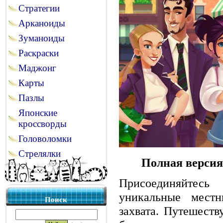
Стратегии
Арканоиды
Зуманоиды
Раскраски
Маджонг
Карты
Пазлы
Японские
кроссворды
Головоломки
Стрелялки
Полная версия
Присоединяйтес
уникальные местн
Поиск
захвата. Путешеств