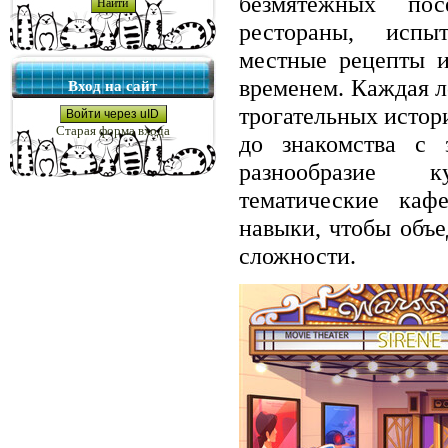
безмятежных пос
рестораны, испы
местные рецепты и
временем. Каждая л
Вход на сайт
трогательных истор
Войти через uID
Старая форма входа
до знакомства с 
разнообразие к
тематические каф
навыки, чтобы объе
сложности.