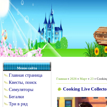
Меню сайта
Главная страница
Главная
»
2026
»
Март
»
23
» Cooking
Квесты, поиск
Cooking Live Collecto
Симуляторы
Бегалки
Три в ряд