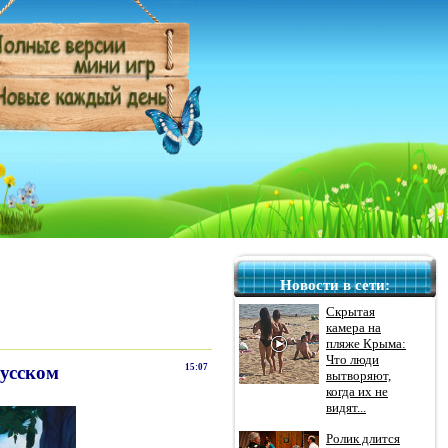
Новости в сети:
Скрытая
камера на
пляже Крыма:
Что люди
русском
15:07
вытворяют,
когда их не
видят...
Ролик длится