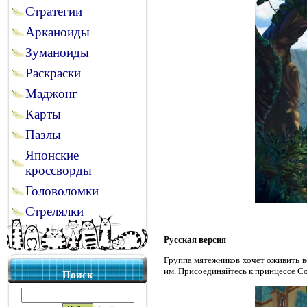
Стратегии
Арканоиды
Зуманоиды
Раскраски
Маджонг
Карты
Пазлы
Японские
кроссворды
Головоломки
Стрелялки
Русская версия
Группа мятежников хочет оживить в
им. Присоединяйтесь к принцессе Со
Поиск