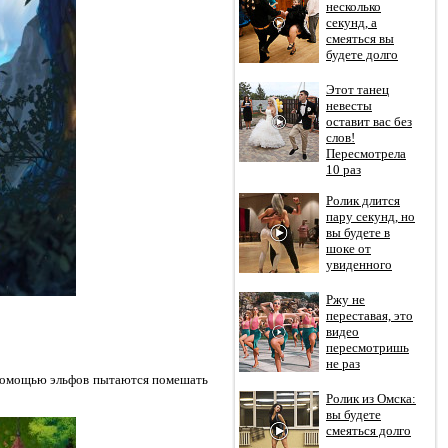
несколько
секунд, а
смеяться вы
будете долго
Этот танец
невесты
оставит вас без
слов!
Пересмотрела
10 раз
Ролик длится
пару секунд, но
вы будете в
шоке от
увиденного
Ржу не
переставая, это
видео
пересмотришь
не раз
 помощью эльфов пытаются помешать
Ролик из Омска:
вы будете
смеяться долго