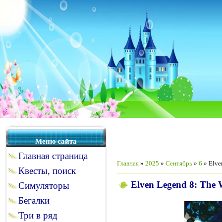
Меню сайта
Главная страница
Главная
»
2025
»
Сентябрь
»
6
» Elve
Квесты, поиск
Elven Legend 8: The W
Симуляторы
Бегалки
Три в ряд