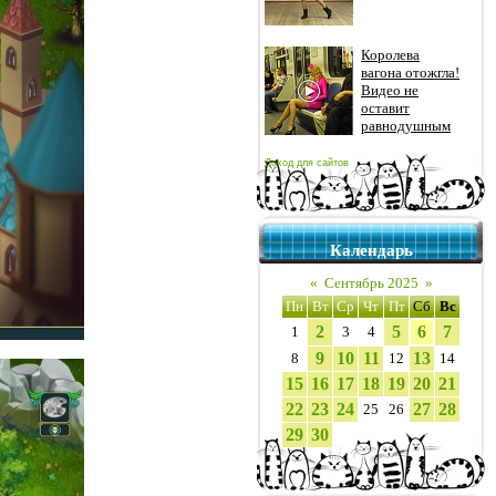
Королева
вагона отожгла!
Видео не
оставит
равнодушным
Доход для сайтов
Календарь
«
Сентябрь 2025
»
Пн
Вт
Ср
Чт
Пт
Сб
Вс
2
5
6
7
1
3
4
9
10
11
13
8
12
14
15
16
17
18
19
20
21
22
23
24
27
28
25
26
29
30