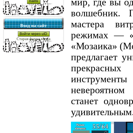
мир, где вы о
волшебник. 
мастера ви
Вход на сайт
режимах — «
Войти через uID
Старая форма входа
«Мозаика» (Mo
предлагает у
прекрасных
инструмент
невероятном
станет однов
удивительным