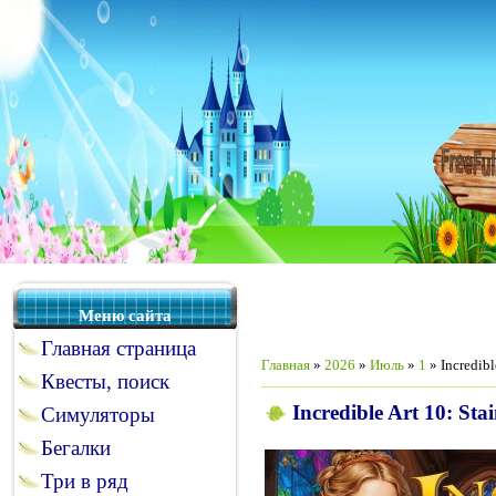
Меню сайта
Главная страница
Главная
»
2026
»
Июль
»
1
» Incredibl
Квесты, поиск
Incredible Art 10: Sta
Симуляторы
Бегалки
Три в ряд