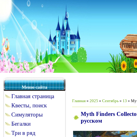
Меню сайта
Главная страница
Главная
»
2025
»
Сентябрь
»
13
» Myt
Квесты, поиск
Myth Finders Collecto
Симуляторы
русском
Бегалки
Три в ряд