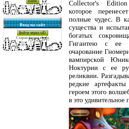
Collector's Editi
которое перенесе
полные чудес. В к
Вход на сайт
существа и испыта
Войти через uID
богатых сокровищ
Старая форма входа
Гигантею с ее м
очарование Гномери
вампирской Юник
Ноктурии с ее ру
реликвии. Разгадыв
редкие артефакты
героем этого волше
в это удивительное