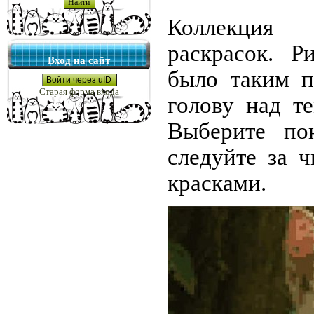
Коллекция 
раскрасок. Р
Вход на сайт
было таким п
Войти через uID
Старая форма входа
голову над те
Выберите по
следуйте за 
красками.