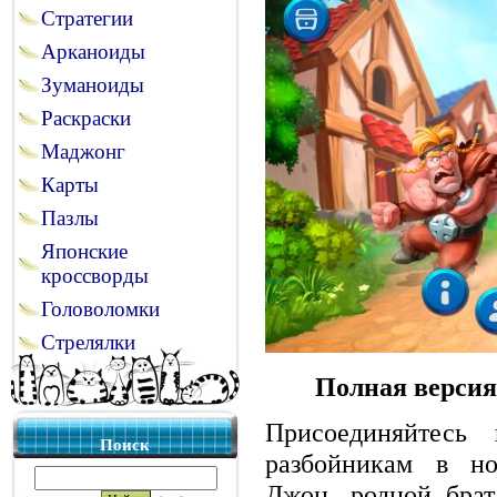
Стратегии
Арканоиды
Зуманоиды
Раскраски
Маджонг
Карты
Пазлы
Японские
кроссворды
Головоломки
Стрелялки
Полная версия
Присоединяйтес
Поиск
разбойникам в но
Джон, родной брат