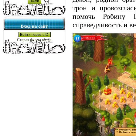
трон и провозглас
помочь Робину 
справедливость и ве
Вход на сайт
Войти через uID
Старая форма входа