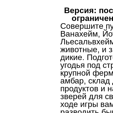
Версия: пос
ограничен
Совершите пу
Ванахейм, Йо
Льесальвхейм 
животные, и з
дикие. Подго
угодья под с
крупной ферм
амбар, склад
продуктов и 
зверей для св
ходе игры ва
разводить бык