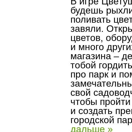
В игре Цвету
будешь рыхли
поливать цве
завяли. Откр
цветов, обор
и много друг
магазина – д
тобой гордить
про парк и по
замечательны
свой садовод
чтобы пройти
и создать пр
городской па
дальше »