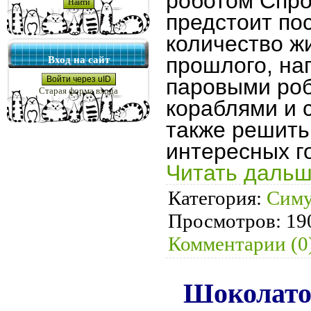
роботом Спро
предстоит по
количество ж
прошлого, на
Вход на сайт
Войти через uID
паровыми ро
Старая форма входа
кораблями и 
также решить
интересных г
Читать дальш
Категория:
Симу
Просмотров:
19
Комментарии (0
Шоколато