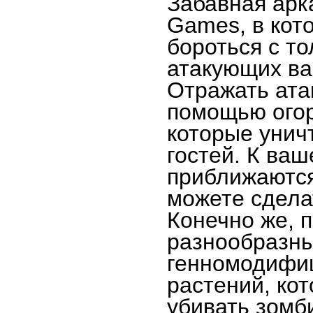
Забавная арк
Games, в кот
бороться с т
атакующих ва
Отражать ата
помощью огор
которые унич
гостей. К ва
приближаются
можете сдела
Конечно же, 
разнообразн
генномодифи
растений, ко
убивать зомб