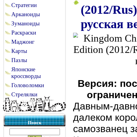
Стратегии
(2012/Rus)
Арканоиды
русская в
Зуманоиды
Раскраски
Маджонг
Карты
Пазлы
Японские
кроссворды
Версия: пос
Головоломки
ограничен
Стрелялки
Давным-давно
далеком коро
Поиск
самозванец з