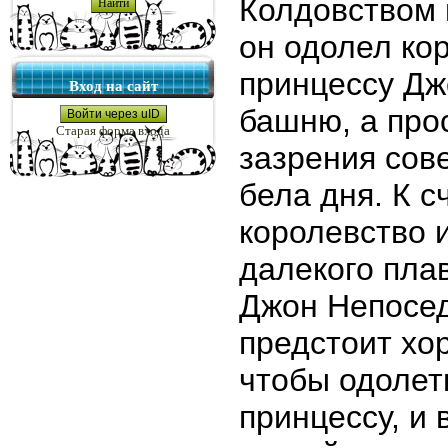
Колдовством 
он одолел ко
принцессу Дж
Вход на сайт
башню, а про
Войти через uID
Старая форма входа
зазрения сов
бела дня. К с
королевство и
далекого пла
Джон Непосед
предстоит хо
чтобы одолеть
принцессу, и 