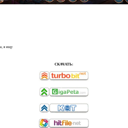
а, я ищу
СКАЧАТЬ: