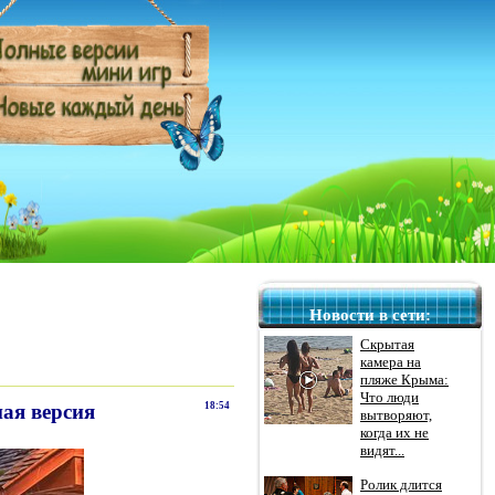
Новости в сети:
Скрытая
камера на
пляже Крыма:
Что люди
ная версия
18:54
вытворяют,
когда их не
видят...
Ролик длится