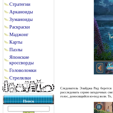
Стратегии
Арканоиды
Зуманоиды
Раскраски
Маджонг
Карты
Пазлы
Японские
кроссворды
Головоломки
Стрелялки
Следователь Элайджа Рид берется 
расследовать серию загадочных сме
голос, доносящийся из-под волн. То,
Поиск