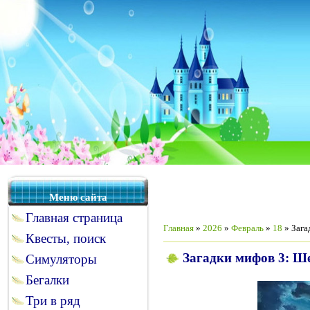
Меню сайта
Главная страница
Главная
»
2026
»
Февраль
»
18
» Зага
Квесты, поиск
Загадки мифов 3: Ше
Симуляторы
Бегалки
Три в ряд