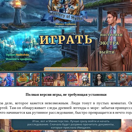
Полная версия игры, не требующая установки
за дело, которое кажется невозможным. Люди тонут в пустых комнатах. О
ртей. Там он обнаруживает следы древней легенды о море: забытая принцесс
 что начинается как рутинное расследование, быстро превращается в нечто гор