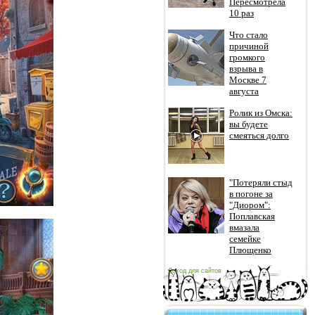
Пересмотрела
10 раз
Что стало
причиной
громкого
взрыва в
Москве 7
августа
Ролик из Омска:
вы будете
смеяться долго
"Потеряли стыд
в погоне за
"Диором":
Поплавская
вмазала
семейке
Плющенко
Доход для сайтов