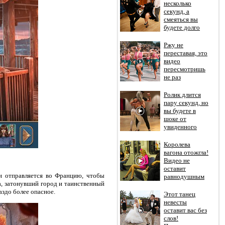
несколько
секунд, а
смеяться вы
будете долго
Ржу не
переставая, это
видео
пересмотришь
не раз
Ролик длится
пару секунд, но
вы будете в
шоке от
увиденного
Королева
вагона отожгла!
Видео не
оставит
н отправляется во Францию, чтобы
равнодушным
а, затонувший город и таинственный
аздо более опасное.
Этот танец
невесты
оставит вас без
слов!