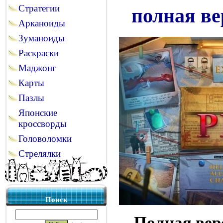
Стратегии
полная ве
Арканоиды
Зуманоиды
Раскраски
Маджонг
Карты
Пазлы
Японские
кроссворды
Головоломки
Стрелялки
Поиск
Полная вер