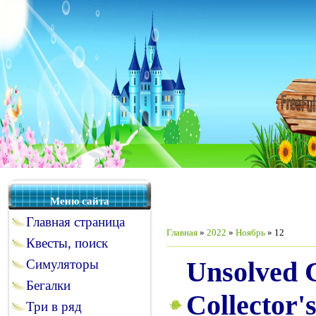
Меню сайта
Главная страница
Главная
»
2022
»
Ноябрь
»
12
Квесты, поиск
Unsolved C
Симуляторы
Бегалки
Collector's
Три в ряд