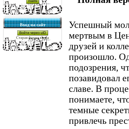
Успешный мол
Вход на сайт
мертвым в Цен
Войти через uID
Старая форма входа
друзей и колле
произошло. Од
подозрения, ч
позавидовал е
славе. В проц
понимаете, чт
темные секрет
привлечь прес