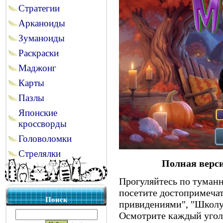
Стратегии
Арканоиды
Зуманоиды
Раскраски
Маджонг
Карты
Пазлы
Японские
кроссворды
Головоломки
Стрелялки
Полная верси
Прогуляйтесь по туман
посетите достопримечат
Поиск
привидениями", "Школу
Осмотрите каждый уголо