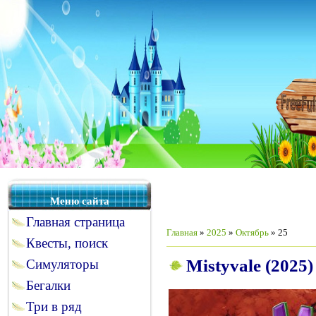
Меню сайта
Главная страница
Главная
»
2025
»
Октябрь
»
25
Квесты, поиск
Mistyvale (2025)
Симуляторы
Бегалки
Три в ряд