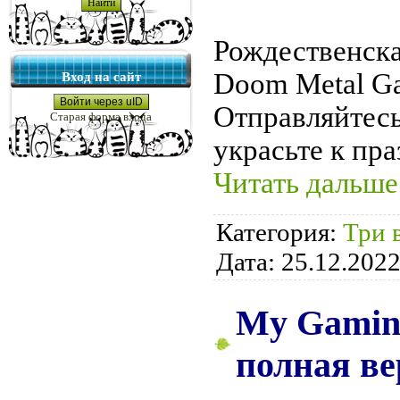
Рождественска
Doom Metal Ga
Вход на сайт
Войти через uID
Отправляйтесь
Старая форма входа
украсьте к пр
Читать дальше
Категория:
Три 
Дата:
25.12.202
My Gaming
полная ве