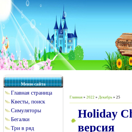
Меню сайта
Главная страница
Главная
»
2022
»
Декабрь
»
25
Квесты, поиск
Holiday Ch
Симуляторы
Бегалки
версия
Три в ряд