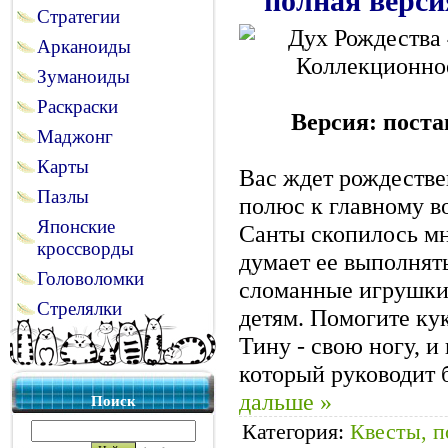
полная верси
Стратегии
Арканоиды
Зуманоиды
Раскраски
Версия: поста
Маджонг
Карты
Вас ждет рождеств
Пазлы
полюс к главному в
Японские
Санты скопилось мн
кроссворды
думает ее выполнят
Головоломки
сломанные игрушки,
Стрелялки
детям. Помогите кук
Тину - свою ногу, и
который руководит 
дальше »
Поиск
Категория:
Квесты, п