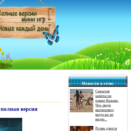
Новости в сети:
Скрытая
камера на
пляже Крыма:
Что люди
 полная версия
вытворяют,
когда их не
видят...
Ролик длится