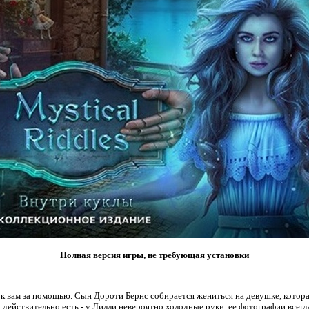
Полная версия игры, не требующая установки
к вам за помощью. Сын Дороти Бернс собирается жениться на девушке, которая
 действительно есть - у Лилли невероятно холодные руки, ее фотографии всегд