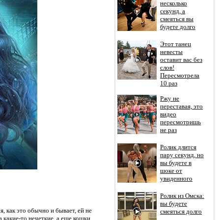
несколько
секунд, а
смеяться вы
будете долго
Этот танец
невесты
оставит вас без
слов!
Пересмотрела
10 раз
Ржу не
переставая, это
видео
пересмотришь
не раз
Ролик длится
пару секунд, но
вы будете в
шоке от
увиденного
Ролик из Омска:
вы будете
, как это обычно и бывает, ей не
смеяться долго
а какие-то нечеткие, а еще кошки