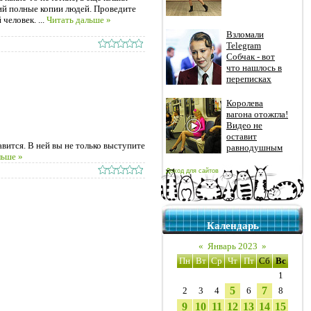
щий полные копии людей. Проведите
й человек.
...
Читать дальше »
Взломали
Telegram
Собчак - вот
что нашлось в
переписках
Королева
вагона отожгла!
Видео не
оставит
вится. В ней вы не только выступите
равнодушным
льше »
Доход для сайтов
Календарь
«
Январь 2023
»
Пн
Вт
Ср
Чт
Пт
Сб
Вс
1
5
7
2
3
4
6
8
9
10
11
12
13
14
15