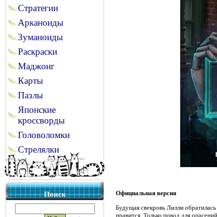
Стратегии
Арканоиды
Зуманоиды
Раскраски
Маджонг
Карты
Пазлы
Японские
кроссворды
Головоломки
Стрелялки
Официальная версия
Поиск
Будущая свекровь Лилли обратилась 
нравится. Только повод для опасений