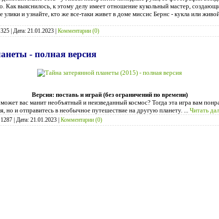
но. Как выяснилось, к этому делу имеет отношение кукольный мастер, создаю
 улики и узнайте, кто же все-таки живет в доме миссис Бернс - кукла или живо
325
|
Дата:
21.01.2023
|
Комментарии (0)
анеты - полная версия
Версия: поставь и играй (без ограничений по времени)
может вас манит необъятный и неизведанный космос? Тогда эта игра вам понра
ля, но и отправитесь в необычное путешествие на другую планету.
...
Читать да
1287
|
Дата:
21.01.2023
|
Комментарии (0)