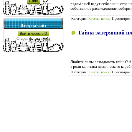
рядом с ней ведут себя очень стран
собственное расследование, соберите
Категория:
Квесты, поиск
|
Просмотров:
Вход на сайт
Тайна затерянной пл
Войти через uID
Старая форма входа
Любите ли вы разгадывать тайны? А 
в роли капитана космического кораб
Категория:
Квесты, поиск
|
Просмотров: