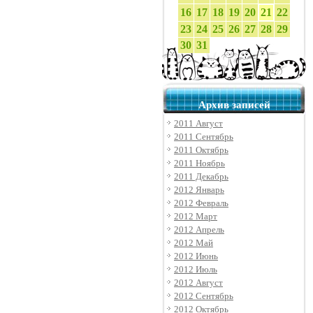
16
17
18
19
20
21
22
23
24
25
26
27
28
29
30
31
Архив записей
2011 Август
2011 Сентябрь
2011 Октябрь
2011 Ноябрь
2011 Декабрь
2012 Январь
2012 Февраль
2012 Март
2012 Апрель
2012 Май
2012 Июнь
2012 Июль
2012 Август
2012 Сентябрь
2012 Октябрь