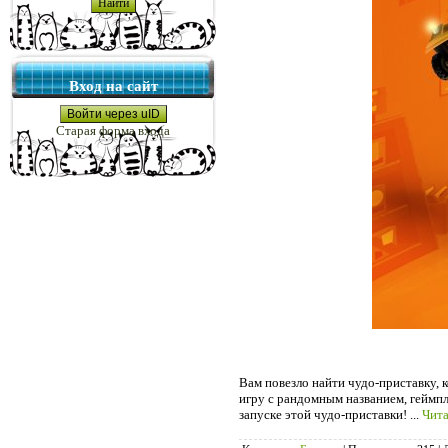
Вход на сайт
Войти через uID
Старая форма входа
Вам повезло найти чудо-приставку, 
игру с рандомным названием, геймпл
запуске этой чудо-приставки!
...
Чита