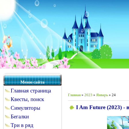
Меню сайта
Главная страница
Главная
»
2023
»
Январь
»
24
Квесты, поиск
I Am Future (2023) -
Симуляторы
Бегалки
Три в ряд