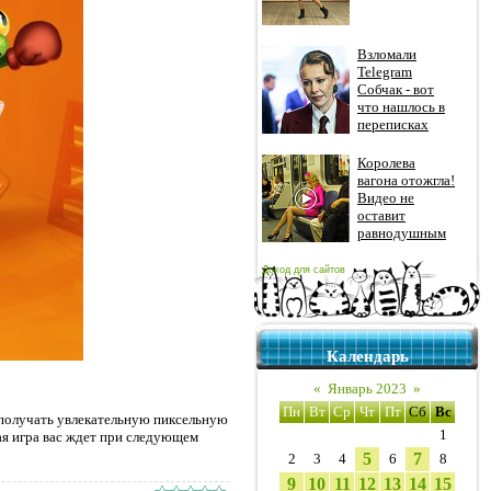
Взломали
Telegram
Собчак - вот
что нашлось в
переписках
Королева
вагона отожгла!
Видео не
оставит
равнодушным
Доход для сайтов
Календарь
«
Январь 2023
»
Пн
Вт
Ср
Чт
Пт
Сб
Вс
е получать увлекательную пиксельную
1
кая игра вас ждет при следующем
5
7
2
3
4
6
8
9
10
11
12
13
14
15