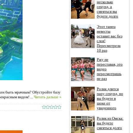
несколько
секунд, а
смеяться вы
будете долго
Этот танец
невесты
оставит вас без
слов!
Пересмотрела
10 раз
Ржу не
переставая, это
видео
пересмотришь
не раз
Ролик длится
лжен быть мрачным? Обустройте базу
пару секунд, но
прекрасным видом!
...
Читать дальше »
вы будете в
шоке от
увиденного
Ролик из Омска:
вы будете
смеяться долго