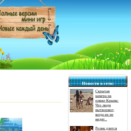
Новости в сети:
Скрытая
камера на
пляже Крыма:
Что люди
вытворяют,
когда их не
видят...
Ролик длится