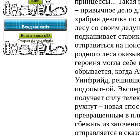
принцессы... Такая
– привычное дело дл
храбрая девочка по
лесу со своим деду
Вход на сайт
подкашивает старик
Войти через uID
Старая форма входа
отправиться на поис
родного леса оказыв
героиня могла себе
обрывается, когда А
Уинфрийд, решившей
подопытной. Экспер
получает силу теле
рухнут – новая спос
превращенным в пл
сбежать из заточени
отправляется в ска