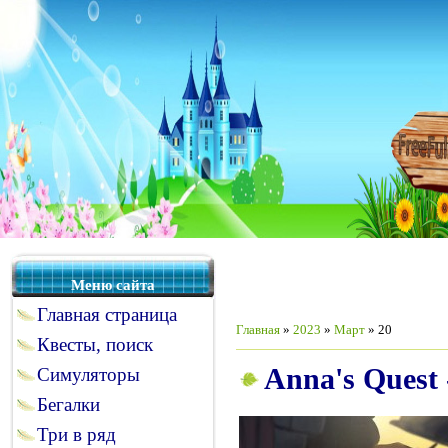
Меню сайта
Главная страница
Главная
»
2023
»
Март
»
20
Квесты, поиск
Anna's Quest
Симуляторы
Бегалки
Три в ряд