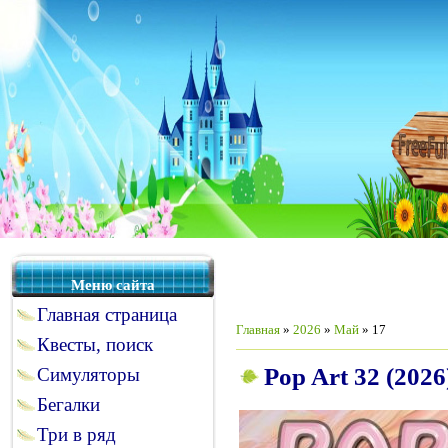
Меню сайта
Главная страница
Главная
»
2026
»
Май
»
17
Квесты, поиск
Pop Art 32 (202
Симуляторы
Бегалки
Три в ряд