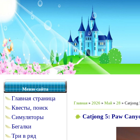
Меню сайта
Главная страница
Главная
»
2026
»
Май
»
28
» Catjong 
Квесты, поиск
Catjong 5: Paw Canyon
Симуляторы
Бегалки
Три в ряд