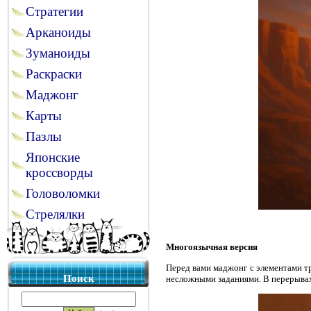
Стратегии
Арканоиды
Зуманоиды
Раскраски
Маджонг
Карты
Пазлы
Японские
кроссворды
Головоломки
Стрелялки
Многоязычная версия
Перед вами маджонг с элементами тр
Поиск
несложными заданиями. В перерывах 