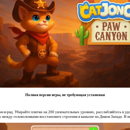
Полная версия игры, не требующая установки
и-в-ряд. Убирайте плитки на 200 увлекательных уровнях, расслабляйтесь в уд
между головоломками восстановите строения в каньоне на Диком Западе. В иг