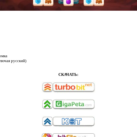
омка
лючая русский)
СКАЧАТЬ: