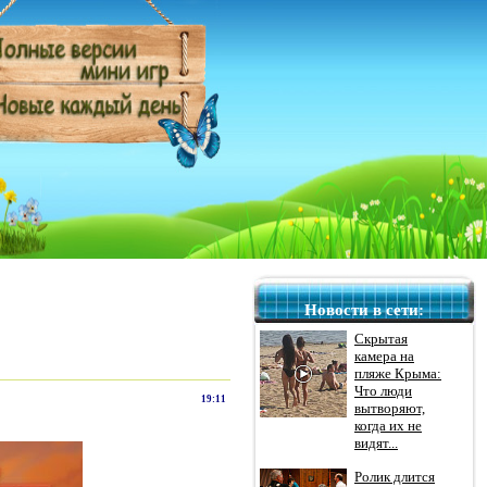
Новости в сети:
Скрытая
камера на
пляже Крыма:
Что люди
19:11
вытворяют,
когда их не
видят...
Ролик длится