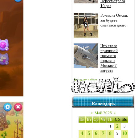
Пересмотрела
10 раз
Ролик из Омска:
вы будете
смеяться долго
Что стало
причиной
громкого
взрыва в
Москве 7
августа
Доход для сайтов
Календарь
«
Май 2026
»
Пн
Вт
Ср
Чт
Пт
Сб
Вс
2
1
3
4
5
6
7
8
10
9