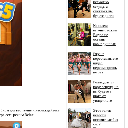
несколько
секунд, а
смеяться вы
будете долго
Королева
вагона отожгла!
Видео не
оставит
равнодушным
Ржу не
переставая, это
видео
пересмотришь
не раз
Ролик длится
пару секунд, но
вы будете в
шоке от
увиденного
обном для вас темпе и наслаждайтесь
Этот танец
ре есть режим Relax.
невесты
оставит вас без
слов!