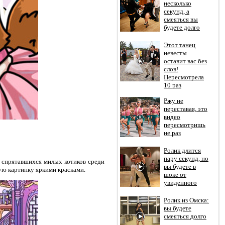
несколько
секунд, а
смеяться вы
будете долго
Этот танец
невесты
оставит вас без
слов!
Пересмотрела
10 раз
Ржу не
переставая, это
видео
пересмотришь
не раз
Ролик длится
пару секунд, но
 спрятавшихся милых котиков среди
вы будете в
ую картинку яркими красками.
шоке от
увиденного
Ролик из Омска:
вы будете
смеяться долго