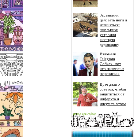
Заставляли
целовать ноги и
извиняться:
школьники
устроили
жесткую
дедовщину
Взломали
Telegram
Собчак - вот
что нашлось в
переписках
Врач дала 5
советов, чтобы
защититься от
инфаркта и
инсульта летом
Доход для сайтов