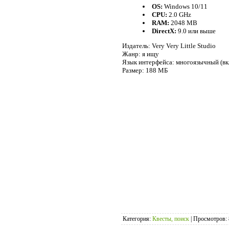
OS:
Windows 10/11
CPU:
2.0 GHz
RAM:
2048 MB
DirectX:
9.0 или выше
Издатель: Very Very Little Studio
Жанр: я ищу
Язык интерфейса: многоязычный (вк
Размер: 188 МБ
Категория
:
Квесты, поиск
|
Просмотров
: