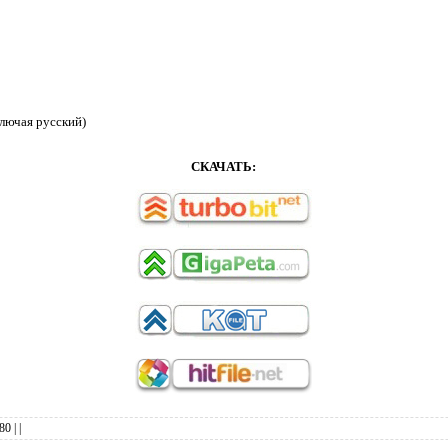
лючая русский)
СКАЧАТЬ:
80
|
|