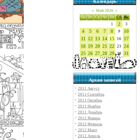
Календарь
«
Май 2026
»
Пн
Вт
Ср
Чт
Пт
Сб
Вс
2
1
3
4
5
6
7
8
10
9
11
12
13
14
15
17
16
18
19
20
21
22
24
23
25
26
27
28
29
31
30
Архив записей
2011 Август
2011 Сентябрь
2011 Октябрь
2011 Ноябрь
2011 Декабрь
2012 Январь
2012 Февраль
2012 Март
2012 Апрель