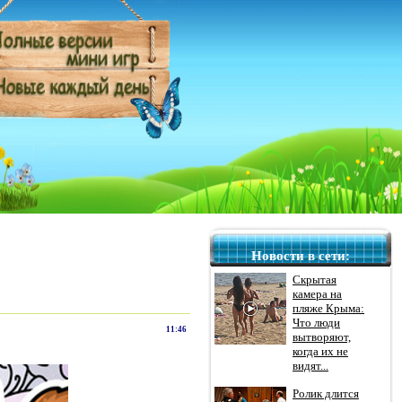
Новости в сети:
Скрытая
камера на
пляже Крыма:
Что люди
11:46
вытворяют,
когда их не
видят...
Ролик длится