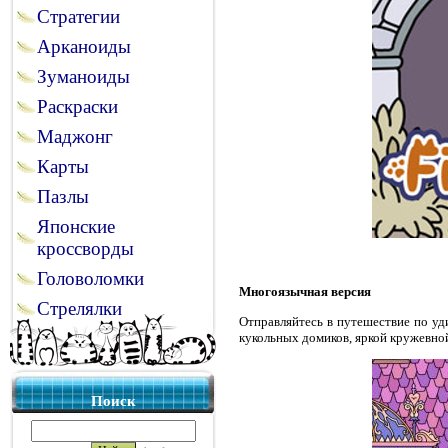
Стратегии
Арканоиды
Зуманоиды
Раскраски
Маджонг
Карты
Пазлы
Японские
кроссворды
Головоломки
Многоязычная версия
Стрелялки
Отправляйтесь в путешествие по уд
кукольных домиков, яркой кружевно
Поиск