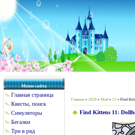
Меню сайта
Главная страница
Главная
»
2026
»
Май
»
15
» Find Kit
Квесты, поиск
Find Kittens 11: Doll
Симуляторы
Бегалки
Три в ряд