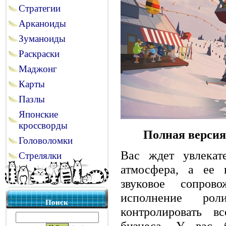
Стратегии
Арканоиды
Зуманоиды
Раскраски
Маджонг
Карты
Пазлы
Японские
кроссворды
Полная версия
Головоломки
Вас ждет увлекат
Стрелялки
атмосфера, а ее 
звуковое сопро
исполнение рол
Поиск
контролировать в
бизнеса. У вас б