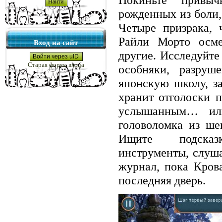
рожденных из боли,
Четыре призрака, 
Райли Морто осмел
Вход на сайт
другие. Исследуйте
Войти через uID
Старая форма входа
особняки, разруш
японскую школу, з
хранит отголоски 
услышанным… ил
головоломка из ше
Ищите подсказ
инструменты, слуша
журнал, пока Крова
последняя дверь.