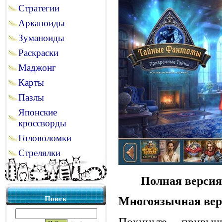
Стратегии
Арканоиды
Зуманоиды
Раскраски
Маджонг
Карты
Пазлы
Японские
кроссворды
Головоломки
Стрелялки
Полная версия
Многоязычная вер
Поиск
Покиньте привы