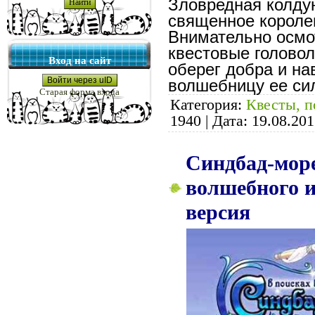
Зловредная колду
священное королев
Внимательно осмо
квестовые головол
Вход на сайт
оберег добра и н
Войти через uID
волшебницу ее си
Старая форма входа
Категория:
Квесты, п
1940
|
Дата:
19.08.201
Синдбад-море
волшебного и
версия