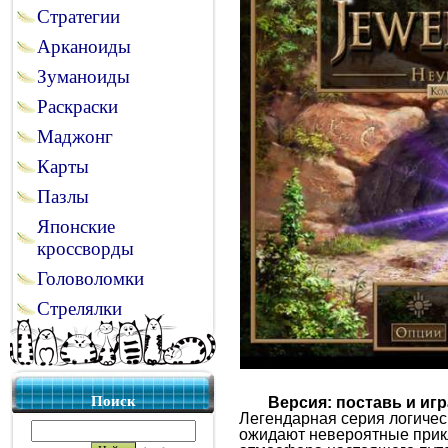
Стратегии
Арканоиды
Зуманоиды
Раскраски
Маджонг
Карты
Пазлы
Японские
кроссворды
Головоломки
Стрелялки
Поиск
Версия: поставь и игр
Легендарная серия логичес
ожидают невероятные прик