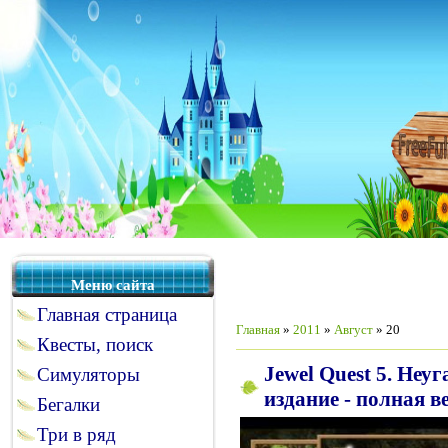
Меню сайта
Главная страница
Главная
»
2011
»
Август
»
20
Квесты, поиск
Jewel Quest 5. Неу
Симуляторы
издание - полная в
Бегалки
Три в ряд