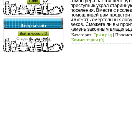
атмосфера настоящего пут
преступник украл старинну
поселения. Вместе с иссле
помощницей вам предстоит 
избежать смертельных лов
веков. Сможете ли вы пройт
Вход на сайт
камень законным владель
Войти через uID
Категория:
Три в ряд
|
Просмот
Старая форма входа
Комментарии (0)