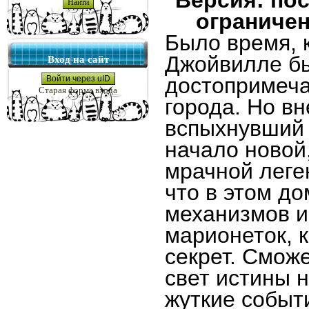
Версия: пос
ограничен
Было время, к
Джойвилле б
Вход на сайт
достопримеч
Войти через uID
Старая форма входа
города. Но в
вспыхнувший
начало новой
мрачной леге
что в этом до
механизмов и
марионеток, 
секрет. Смож
свет истины 
жуткие событ