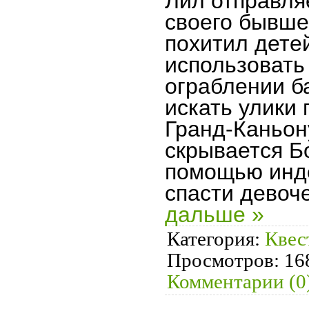
Лил отправля
своего бывше
похитил дете
использовать 
ограблении б
искать улики 
Гранд-Каньону
скрывается Б
помощью инде
спасти девоч
дальше »
Категория:
Квес
Просмотров:
16
Комментарии (0