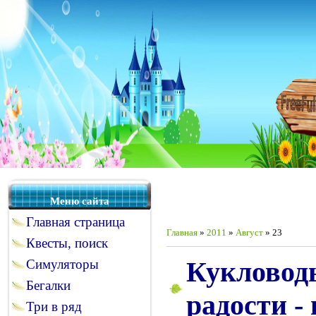
Меню сайта
Главная страница
Главная
»
2011
»
Август
»
23
Квесты, поиск
Кукловоды
Симуляторы
Бегалки
радости -
Три в ряд