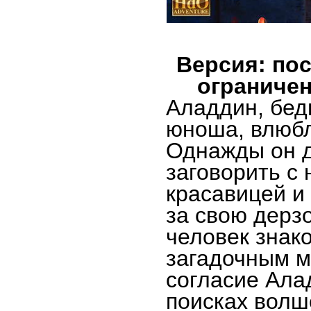
Версия: пос
ограничен
Аладдин, бед
юноша, влюбл
Однажды он д
заговорить с
красавицей и
за свою дерз
человек знак
загадочным м
согласие Ала
поисках волш