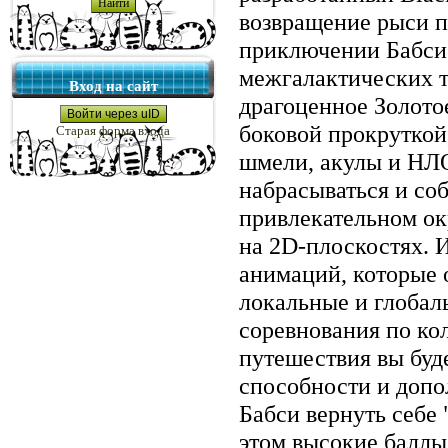
возвращение рыси п
приключении Бабси 
межгалактических т
Вход на сайт
драгоценное Золото
Войти через uID
боковой прокруткой
Старая форма входа
шмели, акулы и НЛО
набрасываться и со
привлекательном о
на 2D-плоскостях. 
анимаций, которые 
локальные и глобал
соревнования по ко
путешествия вы буд
способности и допо
Бабси вернуть себе 
этом высокие баллы