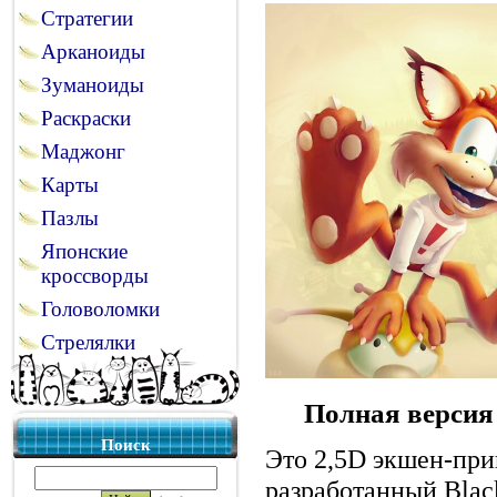
Стратегии
Арканоиды
Зуманоиды
Раскраски
Маджонг
Карты
Пазлы
Японские
кроссворды
Головоломки
Стрелялки
Полная версия
Поиск
Это 2,5D экшен-пр
разработанный Blac