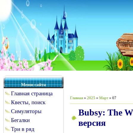
Меню сайта
Главная страница
Главная
»
2025
»
Март
»
07
Квесты, поиск
Bubsy: The Wo
Симуляторы
Бегалки
версия
Три в ряд