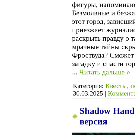
фигуры, напоминающ
Безмолвные и безжа
этот город, зависш
приезжает журнали
раскрыть правду о 
мрачные тайны скр
Фроствуда? Сможет 
загадку и спасти г
...
Читать дальше »
Категория:
Квесты, п
30.03.2025
|
Коммента
Shadow Hand S
версия