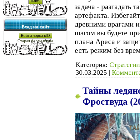
задача - разгадать 
артефакта. Избегай
древними врагами и
Вход на сайт
шагом вы будете пр
Войти через uID
плана Ареса и защи
Старая форма входа
есть режим без вре
Категория:
Стратегии
30.03.2025
|
Коммента
Тайны ледян
Фроствуда (2