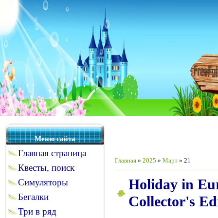
Меню сайта
Главная страница
Главная
»
2025
»
Март
»
21
Квесты, поиск
Holiday in Eu
Симуляторы
Бегалки
Collector's Ed
Три в ряд