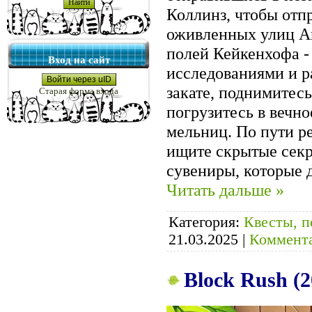
Коллинз, чтобы отп
оживленных улиц А
полей Кейкенхофа -
Вход на сайт
исследованиями и р
Войти через uID
закате, поднимитес
Старая форма входа
погрузитесь в вечно
мельниц. По пути р
ищите скрытые секр
сувениры, которые
Читать дальше »
Категория:
Квесты, п
21.03.2025
|
Коммента
Block Rush (2