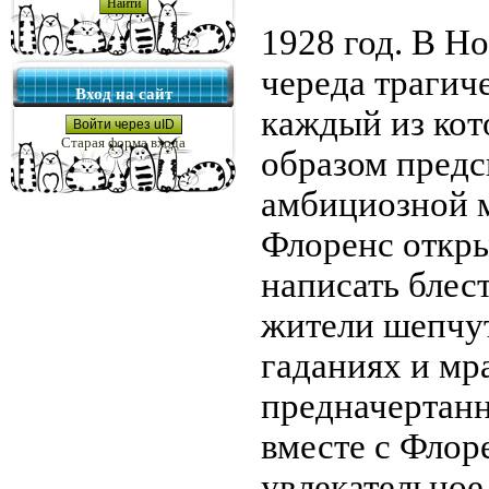
1928 год. В Н
череда трагич
Вход на сайт
каждый из ко
Войти через uID
Старая форма входа
образом предс
амбициозной 
Флоренс откр
написать блес
жители шепчут
гаданиях и мр
предначертанн
вместе с Флор
увлекательное