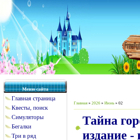
Меню сайта
Главная страница
Главная
»
2026
»
Июнь
»
02
Квесты, поиск
Тайна гор
Симуляторы
Бегалки
издание -
Три в ряд