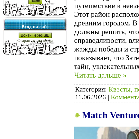
путешествие в неиз
Этот район располо
древним городом. В
Вход на сайт
должны решить, что
Войти через uID
справедливости, вл
Старая форма входа
жажды победы и стр
показывает, что За
тайн, увлекательны
Читать дальше »
Категория:
Квесты, п
11.06.2026
|
Коммента
Match Venture