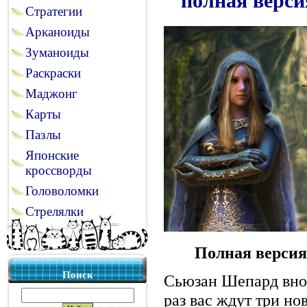
полная верси
Стратегии
Арканоиды
Зуманоиды
Раскраски
Маджонг
Карты
Пазлы
Японские
кроссворды
Головоломки
Стрелялки
Полная версия
Поиск
Сьюзан Шепард внов
раз вас ждут три н