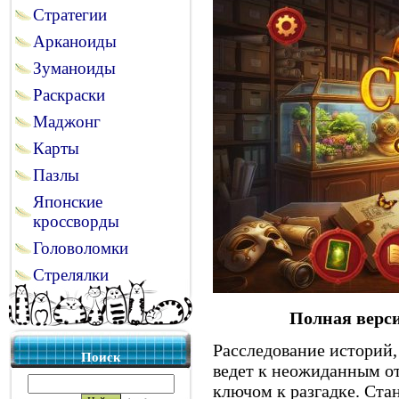
Стратегии
Арканоиды
Зуманоиды
Раскраски
Маджонг
Карты
Пазлы
Японские
кроссворды
Головоломки
Стрелялки
Полная верс
Расследование историй,
Поиск
ведет к неожиданным от
ключом к разгадке. Ста