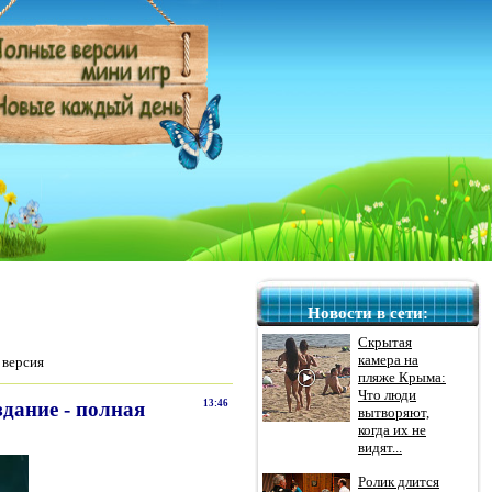
Новости в сети:
Скрытая
камера на
 версия
пляже Крыма:
Что люди
дание - полная
13:46
вытворяют,
когда их не
видят...
Ролик длится