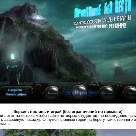
Версия: поставь и играй (без ограничений по времени)
ый летит на остров, чтобы найти четверых студентов, но неожиданно нач
 аварийную посадку. Очнулся главный герой на берегу таинственного 
ках...