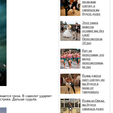
несколько
секунд, а
смеяться вы
будете долго
Этот танец
невесты
оставит вас без
слов!
Пересмотрела
10 раз
Ржу не
переставая, это
видео
пересмотришь
не раз
Ролик длится
пару секунд, но
вы будете в
шоке от
увиденного
инается гроза. В самолет ударяет
острова. Дальше судьба
Ролик из Омска:
вы будете
смеяться долго