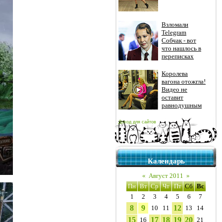
Взломали
Telegram
Собчак - вот
что нашлось в
переписках
Королева
вагона отожгла!
Видео не
оставит
равнодушным
Доход для сайтов
Календарь
«
Август 2011
»
Пн
Вт
Ср
Чт
Пт
Сб
Вс
1
2
3
4
5
6
7
8
9
12
10
11
13
14
15
17
18
19
20
16
21