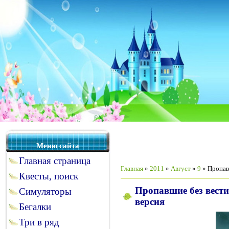
Меню сайта
Главная страница
Главная
»
2011
»
Август
»
9
» Пропавш
Квесты, поиск
Пропавшие без вести
Симуляторы
версия
Бегалки
Три в ряд