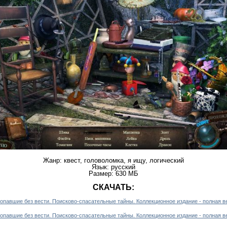
Жанр: квест, головоломка, я ищу, логический
Язык: русский
Размер: 630 МБ
СКАЧАТЬ: