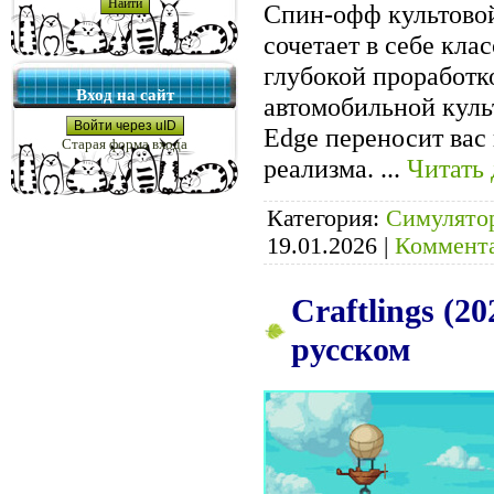
Спин-офф культовой
сочетает в себе кл
глубокой проработк
Вход на сайт
автомобильной куль
Войти через uID
Edge переносит вас 
Старая форма входа
реализма.
...
Читать 
Категория:
Симулято
19.01.2026
|
Коммента
Craftlings (2
русском