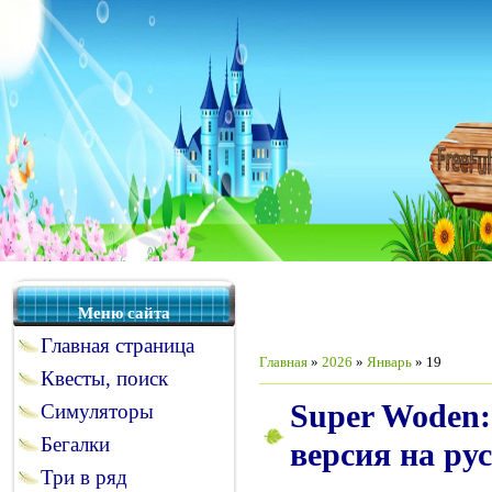
Меню сайта
Главная страница
Главная
»
2026
»
Январь
»
19
Квесты, поиск
Super Woden: 
Симуляторы
Бегалки
версия на ру
Три в ряд