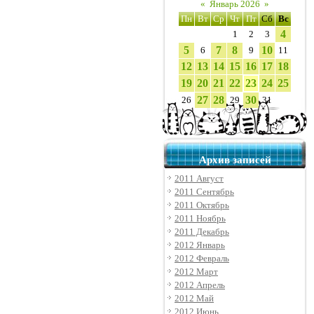
«
Январь 2026
»
Пн
Вт
Ср
Чт
Пт
Сб
Вс
4
1
2
3
5
7
8
10
6
9
11
12
13
14
15
16
17
18
19
20
21
22
23
24
25
27
28
30
26
29
31
Архив записей
2011 Август
2011 Сентябрь
2011 Октябрь
2011 Ноябрь
2011 Декабрь
2012 Январь
2012 Февраль
2012 Март
2012 Апрель
2012 Май
2012 Июнь