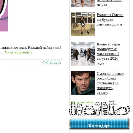
не раз
Ролик из Омска:
вы будете
смеяться долго
Какие товары
ся милых котиков. Каждый найденный
пропадут из
.
...
Читать дальше »
магазинов с 1
августа 2026
года
Смолов призвал
российских
футболистов
покинуть
страну
Доход для сайтов
Календарь