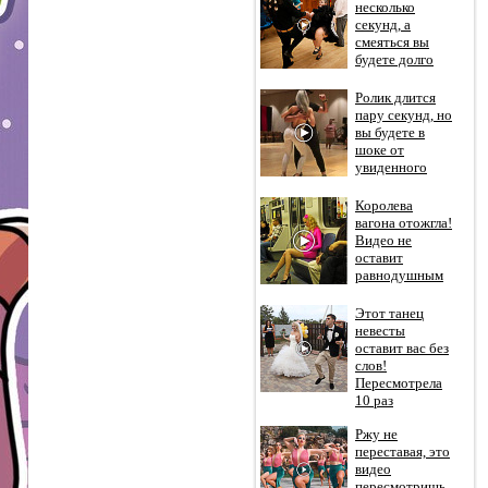
несколько
секунд, а
смеяться вы
будете долго
Ролик длится
пару секунд, но
вы будете в
шоке от
увиденного
Королева
вагона отожгла!
Видео не
оставит
равнодушным
Этот танец
невесты
оставит вас без
слов!
Пересмотрела
10 раз
Ржу не
переставая, это
видео
пересмотришь