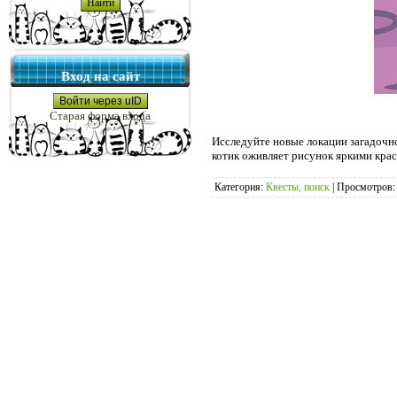
Вход на сайт
Войти через uID
Старая форма входа
Исследуйте новые локации загадочн
котик оживляет рисунок яркими кра
Категория:
Квесты, поиск
|
Просмотров: