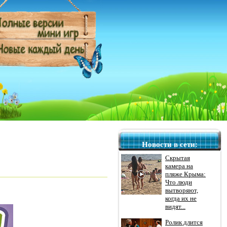
Новости в сети:
Скрытая
камера на
пляже Крыма:
Что люди
вытворяют,
когда их не
видят...
Ролик длится