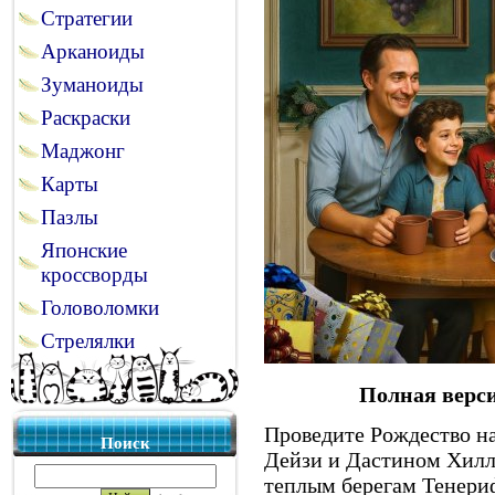
Стратегии
Арканоиды
Зуманоиды
Раскраски
Маджонг
Карты
Пазлы
Японские
кроссворды
Головоломки
Стрелялки
Полная верси
Проведите Рождество на
Поиск
Дейзи и Дастином Хилл
теплым берегам Тенери