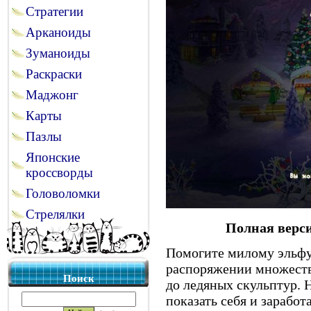
Стратегии
Арканоиды
Зуманоиды
Раскраски
Маджонг
Карты
Пазлы
Японские
кроссворды
Головоломки
Стрелялки
Полная верси
Помогите милому эльфу 
распоряжении множеств
Поиск
до ледяных скульптур. Н
показать себя и заработ