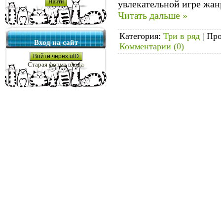
увлекательной игре жан
Читать дальше »
Категория:
Три в ряд
|
Про
Вход на сайт
Комментарии (0)
Войти через uID
Старая форма входа