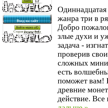
Одиннадцатая 
жанра три в р
Вход на сайт
Добро пожалов
Войти через uID
Старая форма входа
злые духи и 
задача - изгна
проверив свои
сложных мини-
есть волшебны
поможет вам! 
древние монет
действие. Все
дальше »