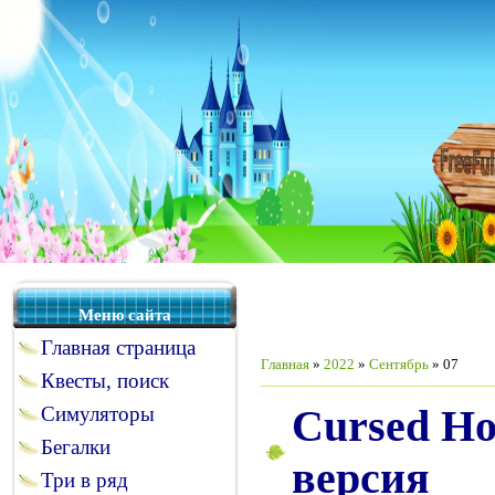
Меню сайта
Главная страница
Главная
»
2022
»
Сентябрь
»
07
Квесты, поиск
Cursed Hou
Симуляторы
Бегалки
версия
Три в ряд