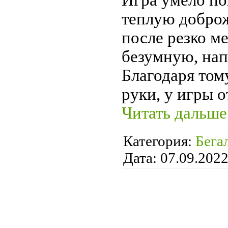
Игра умело по
теплую доброж
после резко м
безумную, на
Благодаря тому
руки, у игры 
Читать дальше
Категория:
Бега
Дата:
07.09.202