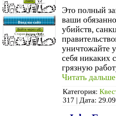
Это полный заг
ваши обязанно
Вход на сайт
убийств, сан
Войти через uID
Старая форма входа
правительством
уничтожайте у
себя никаких 
грязную работ
Читать дальше
Категория:
Квес
317
|
Дата:
29.09