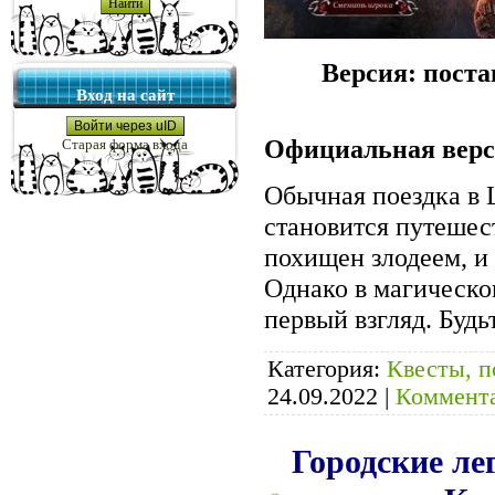
Версия: поста
Вход на сайт
Войти через uID
Официальная вер
Старая форма входа
Обычная поездка в
становится путешес
похищен злодеем, и 
Однако в магическом
первый взгляд. Будь
Категория:
Квесты, п
24.09.2022
|
Коммента
Городские ле