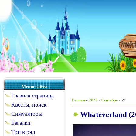
Меню сайта
Главная страница
Главная
»
2022
»
Сентябрь
»
21
Квесты, поиск
Whateverland (2
Симуляторы
Бегалки
Три в ряд