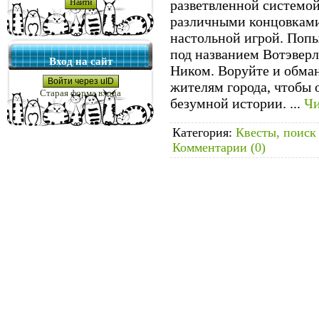
разветвленной системо
различными концовками
настольной игрой. Поп
под названием Вотэверл
Вход на сайт
Ником. Воруйте и обма
Войти через uID
жителям города, чтобы 
Старая форма входа
безумной истории.
...
Чи
Категория:
Квесты, поиск
Комментарии (0)