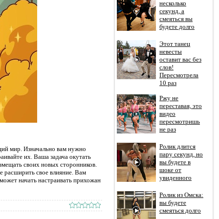
несколько
секунд, а
смеяться вы
будете долго
Этот танец
невесты
оставит вас без
слов!
Пересмотрела
10 раз
Ржу не
переставая, это
видео
пересмотришь
не раз
Ролик длится
щий мир. Изначально вам нужно
пару секунд, но
аивайте их. Ваша задача окутать
вы будете в
азмещать своих новых сторонников.
шоке от
е расширить свое влияние. Вам
увиденного
о может начать настраивать прихожан
Ролик из Омска:
вы будете
смеяться долго