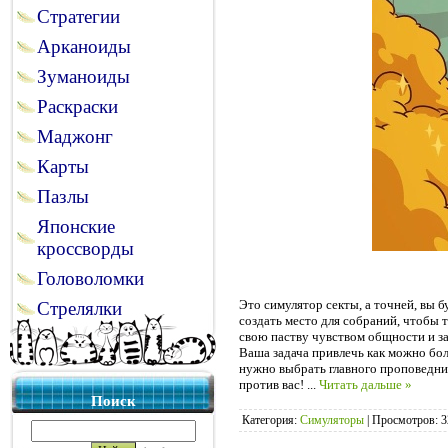
Стратегии
Арканоиды
Зуманоиды
Раскраски
Маджонг
Карты
Пазлы
Японские
кроссворды
Головоломки
Это симулятор секты, а точней, вы 
Стрелялки
создать место для собраний, чтобы 
свою паству чувством общности и з
Ваша задача привлечь как можно бол
нужно выбрать главного проповедник
против вас!
...
Читать дальше »
Поиск
Категория:
Симуляторы
|
Просмотров:
3