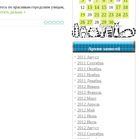
5
7
8
9
11
6
10
етесь по красивым городским улицам,
13
14
15
17
18
12
16
итать дальше »
19
21
22
23
24
25
20
26
27
29
30
28
Архив записей
2011 Август
2011 Сентябрь
2011 Октябрь
2011 Ноябрь
2011 Декабрь
2012 Январь
2012 Февраль
2012 Март
2012 Апрель
2012 Май
2012 Июнь
2012 Июль
2012 Август
2012 Сентябрь