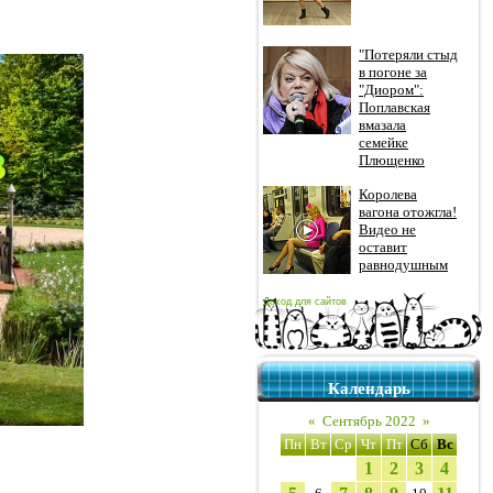
"Потеряли стыд
в погоне за
"Диором":
Поплавская
вмазала
семейке
Плющенко
Королева
вагона отожгла!
Видео не
оставит
равнодушным
Доход для сайтов
Календарь
«
Сентябрь 2022
»
Пн
Вт
Ср
Чт
Пт
Сб
Вс
1
2
3
4