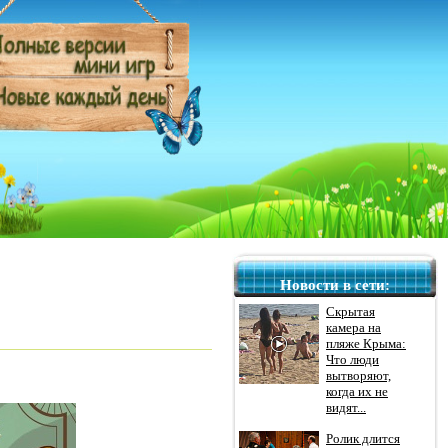
Новости в сети:
Скрытая
камера на
пляже Крыма:
Что люди
вытворяют,
когда их не
видят...
Ролик длится