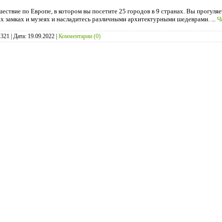
ествие по Европе, в котором вы посетите 25 городов в 9 странах. Вы прогуля
ых замках и музеях и насладитесь различными архитектурными шедеврами.
...
Ч
321
|
Дата:
19.09.2022
|
Комментарии (0)