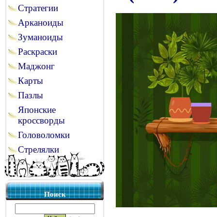
Стратегии
Арканоиды
Зуманоиды
Раскраски
Маджонг
Карты
Пазлы
Японские
кроссворды
Головоломки
Стрелялки
Поиск