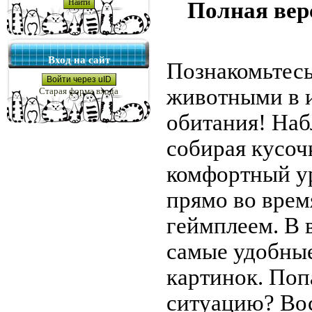
Полная ве
Вход на сайт
Познакомьтес
Войти через uID
животными в и
Старая форма входа
обитания! Наб
собирая кусоч
комфортный у
прямо во врем
геймплеем. В
самые удобны
картинок. Поп
ситуацию? Вос