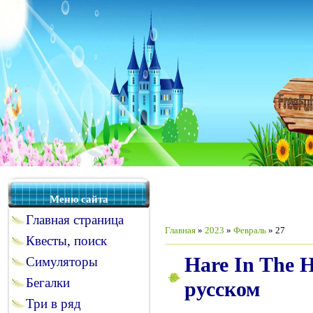
Меню сайта
Главная страница
Главная
»
2023
»
Февраль
»
27
Квесты, поиск
Hare In The H
Симуляторы
Бегалки
русском
Три в ряд