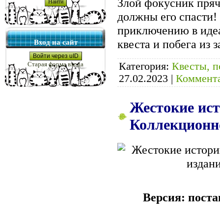
Злой фокусник пряч
должны его спасти!
приключению в иде
квеста и побега из 
Вход на сайт
Войти через uID
Категория:
Квесты, п
Старая форма входа
27.02.2023
|
Коммента
Жестокие ист
Коллекционно
Версия: поста