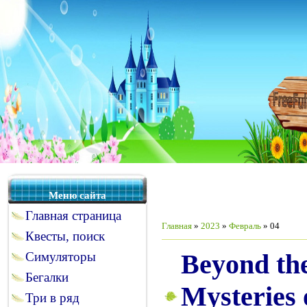
Меню сайта
Главная страница
Главная
»
2023
»
Февраль
»
04
Квесты, поиск
Beyond th
Симуляторы
Бегалки
Mysteries 
Три в ряд