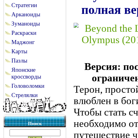
Стратегии
полная ве
Арканоиды
Зуманоиды
Раскраски
Маджонг
Карты
Пазлы
Версия: пос
Японские
ограниче
кроссворды
Головоломки
Терон, просто
Стрелялки
влюблен в бо
Чтобы стать с
необходимо от
Поиск
путешествие 