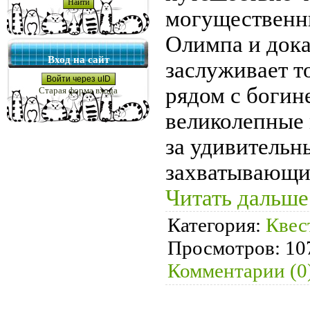
могущественны
Олимпа и дока
Вход на сайт
заслуживает т
Войти через uID
рядом с богин
Старая форма входа
великолепные 
за удивительн
захватывающи
Читать дальше
Категория:
Квес
Просмотров:
10
Комментарии (0