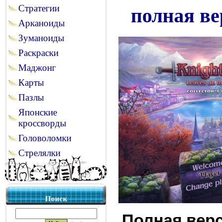
Стратегии
полная ве
Арканоиды
Зуманоиды
Раскраски
Маджонг
Карты
Пазлы
Японские
кроссворды
Головоломки
Стрелялки
Поиск
Полная верс