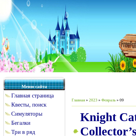
Меню сайта
Главная страница
Главная
»
2023
»
Февраль
»
09
Квесты, поиск
Knight Cat
Симуляторы
Бегалки
Collector’s
Три в ряд