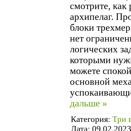
смотрите, как
архипелаг. Пр
блоки трехмер
нет ограничен
логических за
которыми нужн
можете спокой
основной меха
успокаивающи
дальше »
Категория:
Три 
Дата:
09.02.202