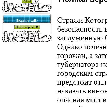
Стражи Котог
Вход на сайт
безопасность в
Войти через uID
Старая форма входа
заслуженную б
Однако исчезн
горожан, а за
губернатора н
городским ст
предстоит оты
наказать винов
опасная мисси