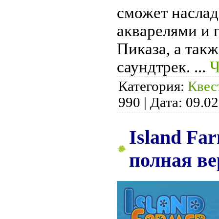
сможет насла
акварелями и 
Пиказа, а так
саундтрек.
...
Ч
Категория:
Квес
990
|
Дата:
09.02
Island Far
полная ве