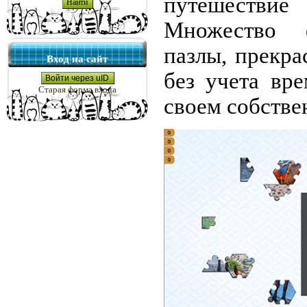
путешестви
Множество ф
пазлы, прекра
Вход на сайт
без учета вр
Войти через uID
Старая форма входа
своем собстве