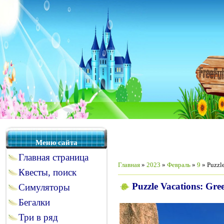
Меню сайта
Главная страница
Главная
»
2023
»
Февраль
»
9
» Puzzle
Квесты, поиск
Puzzle Vacations: Gre
Симуляторы
Бегалки
Три в ряд