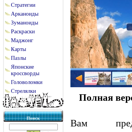
Стратегии
Арканоиды
Зуманоиды
Раскраски
Маджонг
Карты
Пазлы
Японские
кроссворды
Головоломки
Стрелялки
Полная вер
Поиск
Вам предс