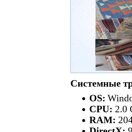
Системные тр
OS:
Windo
CPU:
2.0
RAM:
20
DirectX:
9