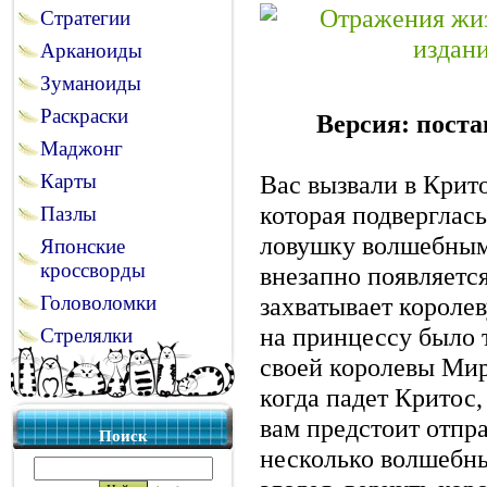
Стратегии
Арканоиды
Зуманоиды
Раскраски
Версия: поста
Маджонг
Вас вызвали в Крит
Карты
которая подверглас
Пазлы
ловушку волшебным
Японские
кроссворды
внезапно появляетс
захватывает королев
Головоломки
на принцессу было т
Стрелялки
своей королевы Мир 
когда падет Критос,
вам предстоит отпра
Поиск
несколько волшебны