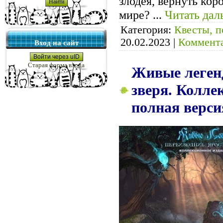
злодея, вернуть кор
мире?
...
Читать дал
Категория:
Квесты, п
20.02.2023
|
Коммента
Вход на сайт
Войти через uID
Старая форма входа
Живые легенд
зверя. Коллек
полная верси